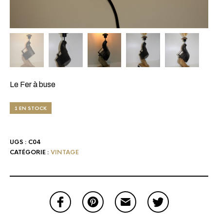
Le Fer à buse
1 EN STOCK
UGS :
C04
CATÉGORIE :
VINTAGE