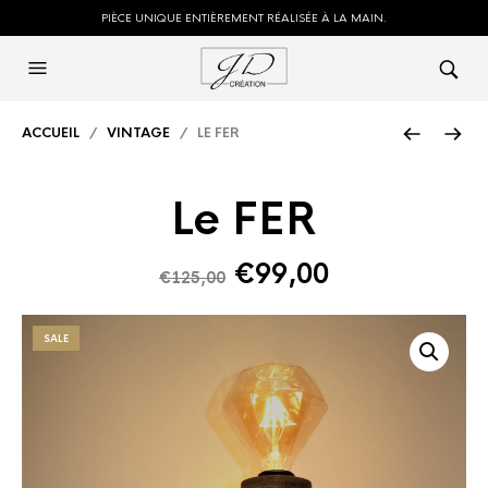
PIÈCE UNIQUE ENTIÈREMENT RÉALISÉE À LA MAIN.
ACCUEIL
/
VINTAGE
/ LE FER
Le FER
€
99,00
€
125,00
SALE