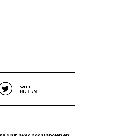
TWEET
THIS ITEM
é clair, avec bocal ancien en