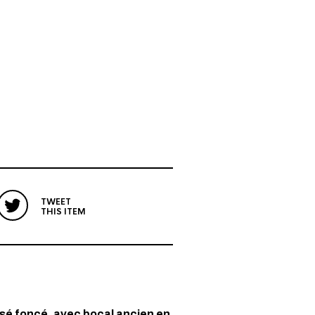
TWEET
THIS ITEM
sé foncé, avec bocal ancien en