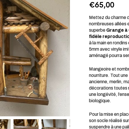
€
65,00
Mettez du charme da
nombreuses allées e
superbe
Grange à
fidèle reproducti
à la main en rondins
5mm avec vinyle imit
aménagé pourra serv
Mangeoire et nombre
nourriture. Tout un
ancienne, merlin, m
décorations toutes r
une longévité, l’ense
biologique.
Pour la mise en plac
son socle réalisé su
suspendre à une pal