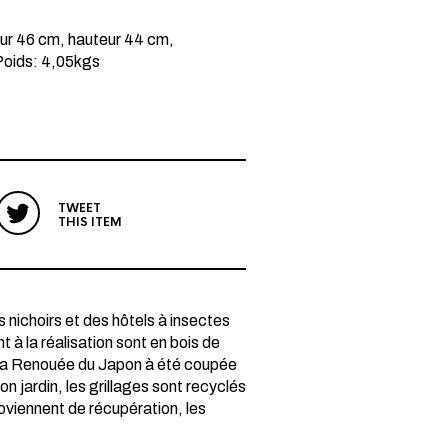
ur 46 cm, hauteur 44 cm,
Poids: 4,05kgs
TWEET
THIS ITEM
es nichoirs et des hôtels à insectes
 à la réalisation sont en bois de
, la Renouée du Japon à été coupée
mon jardin, les grillages sont recyclés
proviennent de récupération, les