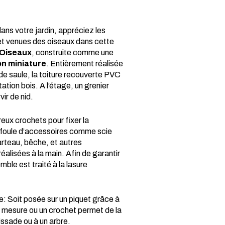
ns votre jardin, appréciez les
t venues des oiseaux dans cette
 Oiseaux
, construite comme une
on miniature
. Entièrement réalisée
 de saule, la toiture recouverte PVC
ation bois. A l’étage, un grenier
ir de nid.
ux crochets pour fixer la
e foule d’accessoires comme scie
arteau, bêche, et autres
éalisées à la main. Afin de garantir
mble est traité à la lasure
e: Soit posée sur un piquet grâce à
r mesure ou un crochet permet de la
issade ou à un arbre.